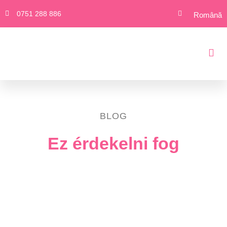
0751 288 886
Română
Erre van 
Yuni
A f
Eg
F
BLOG
Ez érdekelni fog