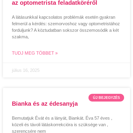
az optometrista feladatköréről
A látásunkkal kapcsolatos problémák esetén gyakran
felmerül a kérdés: szemorvoshoz vagy optometristához
forduljunk? A köztudatban sokszor összemosódik a két
szakma,
TUDJ MEG TÖBBET »
július 16, 2025
ÚJ BEJEGYZÉS
Bianka és az édesanyja
Bemutatjuk Évát és a lányát, Biankát. Éva 57 éves ,
közeli és távoli látáskorrekcióra is szüksége van ,
szerencsére nem