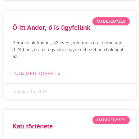
ÚJ BEJEGYZÉS
Ő itt Andor, ő is ügyfelünk
Bemutatjuk Andort , 43 éves , informatikus , online van
0-24-ben , és bár egy ideje egyre nehezebben boldogul
az
TUDJ MEG TÖBBET »
március 15, 2024
ÚJ BEJEGYZÉS
Kati története