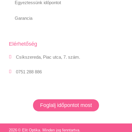
Egyeztessünk időpontot
Garancia
Elérhetőség
Csíkszereda, Piac utca, 7. szám.
0751 288 886
Foglalj időpontot most
2026
© Elit Optika. Minden jog fenntartva.