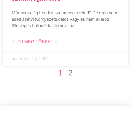
Már nem elég trendi a szemüvegkereted? De még nem
esett szét?! Környezettudatos vagy és nem akarod
fölösleges hulladékkal terhelni az
TUDJ MEG TÖBBET »
november 25, 2022
1
2