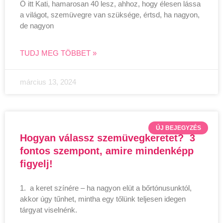
Ő itt Kati, hamarosan 40 lesz, ahhoz, hogy élesen lássa
a világot, szemüvegre van szüksége, értsd, ha nagyon,
de nagyon
TUDJ MEG TÖBBET »
március 13, 2024
ÚJ BEJEGYZÉS
Hogyan válassz szemüvegkeretet? 3
fontos szempont, amire mindenképp
figyelj!
1. a keret színére – ha nagyon elüt a bőrtónusunktól,
akkor úgy tűnhet, mintha egy tőlünk teljesen idegen
tárgyat viselnénk.