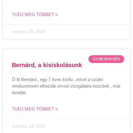
TUDJ MEG TÖBBET »
március 25, 2024
ÚJ BEJEGYZÉS
Bernárd, a kisiskolásunk
Ő itt Bernárd , egy 7 éves kisfiú , mivel a szülei
rendszeresen elhozták orvosi vizsgálatra hozzánk , már
óvodás
TUDJ MEG TÖBBET »
március 19, 2024