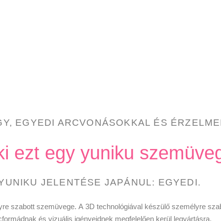
GY, EGYEDI ARCVONÁSOKKAL ÉS ÉRZELME
ki ezt egy yuniku szemüveg
 YUNIKU JELENTÉSE JAPÁNUL: EGYEDI.
lyre szabott szemüvege. A 3D technológiával készülő személyre sza
rcformádnak és vizuális igényeidnek megfelelően kerül legyártásra.