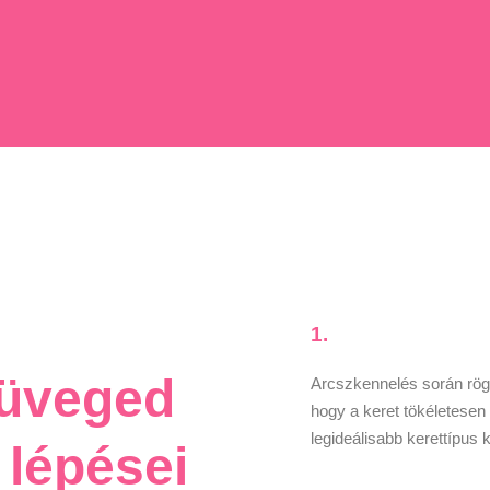
1.
müveged
Arcszkennelés során rögz
hogy a keret tökéletesen 
legideálisabb kerettípus k
 lépései