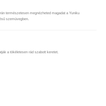
során természetesen megnézheted magadat a Yuniku
ezésű szemüvegben.
ják a tökéletesen rád szabott keretet.