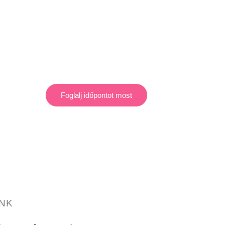
Foglalj időpontot most
NK