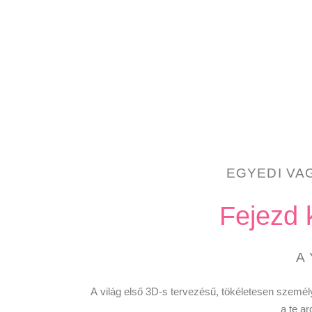
EGYEDI VA
Fejezd 
A
A világ első 3D-s tervezésű, tökéletesen szemé
a te a