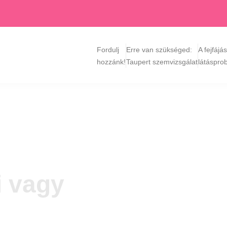
Fordulj
Erre van szükséged:
A fejfájá
hozzánk!
Taupert szemvizsgálat
látáspro
i vagy