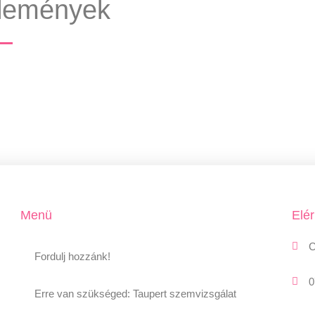
élemények
Menü
Elé
C
Fordulj hozzánk!
0
Erre van szükséged: Taupert szemvizsgálat