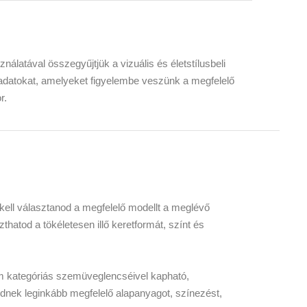
álatával összegyűjtjük a vizuális és életstílusbeli
 adatokat, amelyeket figyelembe veszünk a megfelelő
r.
kell választanod a megfelelő modellt a meglévő
zthatod a tökéletesen illő keretformát, színt és
 kategóriás szemüveglencséivel kapható,
idnek leginkább megfelelő alapanyagot, színezést,