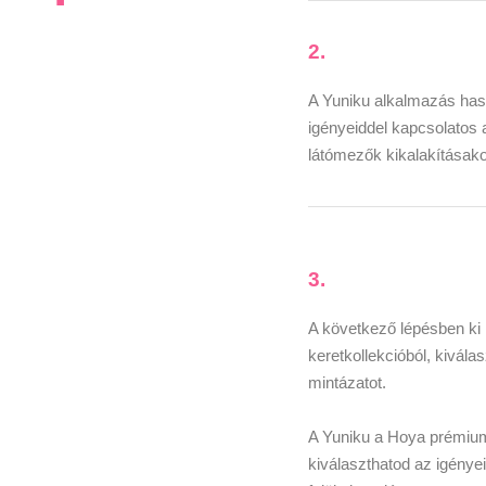
2.
A Yuniku alkalmazás haszn
igényeiddel kapcsolatos
látómezők kikalakításako
3.
A következő lépésben ki 
keretkollekcióból, kiválas
mintázatot.
A Yuniku a Hoya prémium
kiválaszthatod az igénye