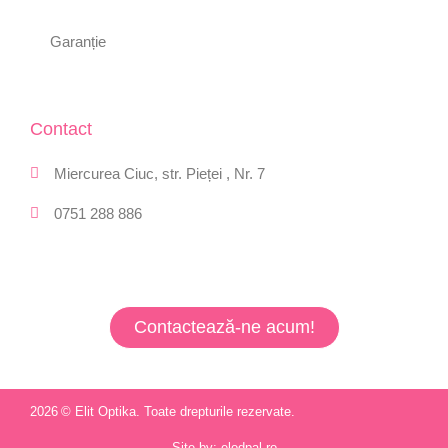
Garanție
Contact
Miercurea Ciuc, str. Pieței , Nr. 7
0751 288 886
Contactează-ne acum!
2026
© Elit Optika. Toate drepturile rezervate.
Site by: elodpal.ro