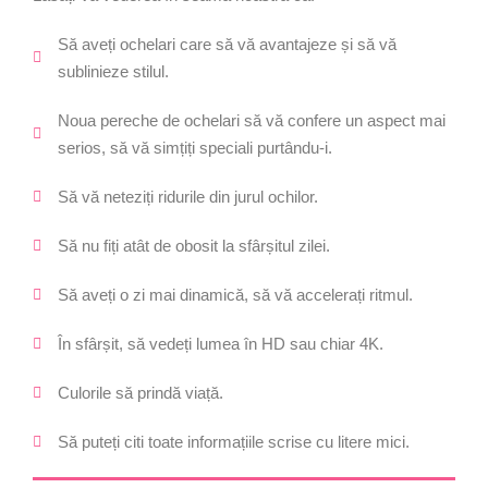
Să aveți ochelari care să vă avantajeze și să vă
sublinieze stilul.
Noua pereche de ochelari să vă confere un aspect mai
serios, să vă simțiți speciali purtându-i.
Să vă neteziți ridurile din jurul ochilor.
Să nu fiți atât de obosit la sfârșitul zilei.
Să aveți o zi mai dinamică, să vă accelerați ritmul.
În sfârșit, să vedeți lumea în HD sau chiar 4K.
Culorile să prindă viață.
Să puteți citi toate informațiile scrise cu litere mici.