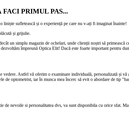
 FACI PRIMUL PAS...
 liniște sufletească și o experiență pe care nu v-ați fi imaginat înainte!
ăcută și grijulie.
decât un simplu magazin de ochelari, unde clienții noștri să primească c
și dezvoltăm împreună Optica Elit! Dacă este foarte important pentru dum
de vedere. Astfel vă oferim o examinare individuală, personalizată și vă 
e de optometrist, iar în munca mea încerc să evit o abordare de tip "ban
e de nevoile si personalitatea dvs, va sunt disponibila cu orice sfat. Ma 