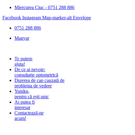
Miercurea Ciuc - 0751 288 886
Facebook
Instagram
Map-marker-alt
Envelope
0751 288 886
Magyar
Te putem
ajuta!
De ce ai nevoie:
consultație optometrică
Durerea de cap cauzată de
problema de vedere
Yuniku,
pentru că ești unic
Ai putea fi
interesat
Contactează-ne
acum!