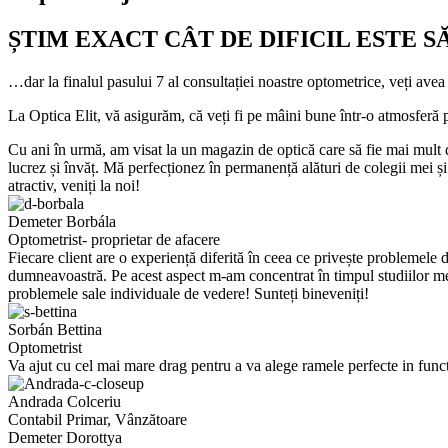
ȘTIM EXACT CÂT DE DIFICIL ESTE SĂ
…dar la finalul pasului 7 al consultației noastre optometrice, veți avea o
La Optica Elit, vă asigurăm, că veți fi pe mâini bune într-o atmosferă pl
Cu ani în urmă, am visat la un magazin de optică care să fie mai mult 
lucrez și învăț. Mă perfecționez în permanență alături de colegii mei 
atractiv, veniți la noi!
Demeter Borbála
Optometrist- proprietar de afacere
Fiecare client are o experiență diferită în ceea ce privește problemele 
dumneavoastră. Pe acest aspect m-am concentrat în timpul studiilor mel
problemele sale individuale de vedere! Sunteți bineveniți!
Sorbán Bettina
Optometrist
Va ajut cu cel mai mare drag pentru a va alege ramele perfecte in functi
Andrada Colceriu
Contabil Primar, Vânzătoare
Demeter Dorottya