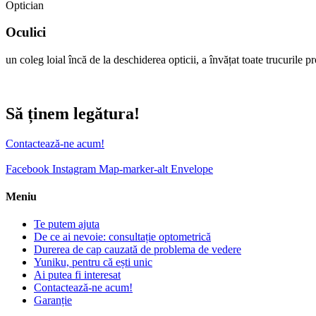
Optician
Oculici
un coleg loial încă de la deschiderea opticii, a învățat toate trucurile pro
Să ținem legătura!
Contactează-ne acum!
Facebook
Instagram
Map-marker-alt
Envelope
Meniu
Te putem ajuta
De ce ai nevoie: consultație optometrică
Durerea de cap cauzată de problema de vedere
Yuniku, pentru că ești unic
Ai putea fi interesat
Contactează-ne acum!
Garanție